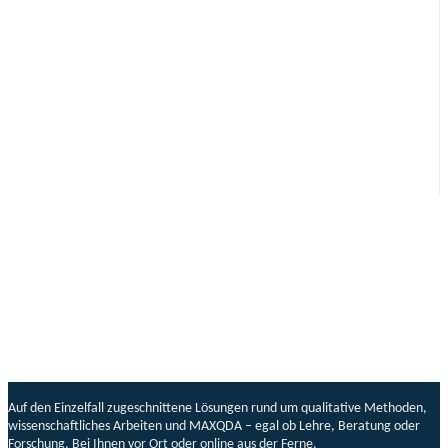
Auf den Einzelfall zugeschnittene Lösungen rund um qualitative Methoden,
wissenschaftliches Arbeiten und MAXQDA – egal ob Lehre, Beratung oder
Forschung. Bei Ihnen vor Ort oder online aus der Ferne.